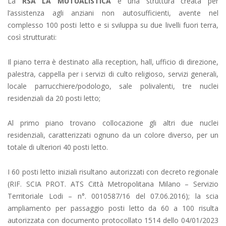
La
RSA LA MUTUALISTICA
è una struttura creata per
l’assistenza agli anziani non autosufficienti, avente nel
complesso 100 posti letto e si sviluppa su due livelli fuori terra,
così strutturati:
Il piano terra è destinato alla reception, hall, ufficio di direzione,
palestra, cappella per i servizi di culto religioso, servizi generali,
locale parrucchiere/podologo, sale polivalenti, tre nuclei
residenziali da 20 posti letto;
Al primo piano trovano collocazione gli altri due nuclei
residenziali, caratterizzati ognuno da un colore diverso, per un
totale di ulteriori 40 posti letto.
I 60 posti letto iniziali risultano autorizzati con decreto regionale
(RIF. SCIA PROT. ATS Città Metropolitana Milano – Servizio
Territoriale Lodi – n°. 0010587/16 del 07.06.2016); la scia
ampliamento per passaggio posti letto da 60 a 100 risulta
autorizzata con documento protocollato 1514 dello 04/01/2023